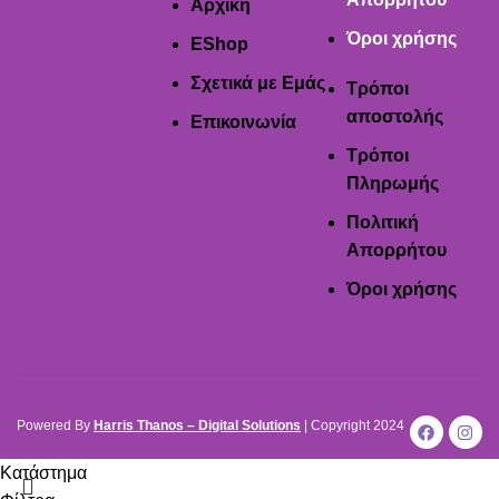
Αρχική
Όροι χρήσης
EShop
Σχετικά με Εμάς
Τρόποι
αποστολής
Επικοινωνία
Τρόποι
Πληρωμής
Πολιτική
Απορρήτου
Όροι χρήσης
Powered By
Harris Thanos – Digital Solutions
| Copyright
2024
Κατάστημα