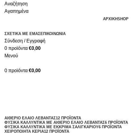
Αναζήτηση
Αγαπημένα
ΑΡΧΙΚΗ
SHOP
ΣΧΕΤΙΚΑ ΜΕ ΕΜΑΣ
ΕΠΙΚΟΙΝΩΝΙΑ
Σύνδεση / Εγγραφή
0
προϊόντα
€
0,00
Μενού
0
προϊόντα
€
0,00
κρέμα ματιών σαλιγκάρι
Κατηγορίες
ΑΙΘΈΡΙΟ ΈΛΑΙΟ ΛΕΒΆΝΤΑΣ
12 ΠΡΟΪΌΝΤΑ
ΦΥΣΙΚΆ ΚΑΛΛΥΝΤΙΚΆ ΜΕ ΑΙΘΈΡΙΟ ΈΛΑΙΟ ΛΕΒΆΝΤΑΣ
6 ΠΡΟΪΌΝΤΑ
ΦΥΣΙΚΆ ΚΑΛΛΥΝΤΙΚΆ ΜΕ ΈΚΚΡΙΜΑ ΣΑΛΙΓΚΑΡΙΟΎ
6 ΠΡΟΪΌΝΤΑ
ΧΕΙΡΟΠΟΊΗΤΑ ΚΕΡΙΆ
12 ΠΡΟΪΌΝΤΑ