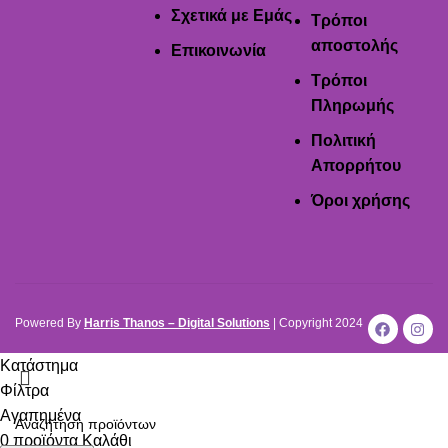
Σχετικά με Εμάς
Τρόποι
αποστολής
Επικοινωνία
Τρόποι
Πληρωμής
Πολιτική
Απορρήτου
Όροι χρήσης
Powered By
Harris Thanos – Digital Solutions
| Copyright
2024
Κατάστημα
Φίλτρα
Αγαπημένα
0
προϊόντα
Καλάθι