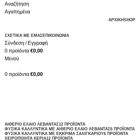
Αναζήτηση
Αγαπημένα
ΑΡΧΙΚΗ
SHOP
ΣΧΕΤΙΚΑ ΜΕ ΕΜΑΣ
ΕΠΙΚΟΙΝΩΝΙΑ
Σύνδεση / Εγγραφή
0
προϊόντα
€
0,00
Μενού
0
προϊόντα
€
0,00
κρέμα ματιών
Κατηγορίες
ΑΙΘΈΡΙΟ ΈΛΑΙΟ ΛΕΒΆΝΤΑΣ
12 ΠΡΟΪΌΝΤΑ
ΦΥΣΙΚΆ ΚΑΛΛΥΝΤΙΚΆ ΜΕ ΑΙΘΈΡΙΟ ΈΛΑΙΟ ΛΕΒΆΝΤΑΣ
6 ΠΡΟΪΌΝΤΑ
ΦΥΣΙΚΆ ΚΑΛΛΥΝΤΙΚΆ ΜΕ ΈΚΚΡΙΜΑ ΣΑΛΙΓΚΑΡΙΟΎ
6 ΠΡΟΪΌΝΤΑ
ΧΕΙΡΟΠΟΊΗΤΑ ΚΕΡΙΆ
12 ΠΡΟΪΌΝΤΑ