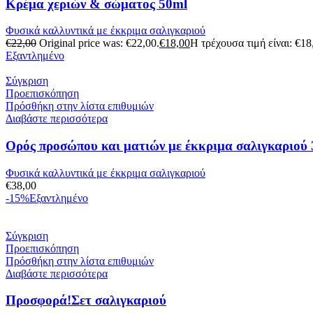
Κρέμα χεριών & σώματος 50ml
Φυσικά καλλυντικά με έκκριμα σαλιγκαριού
€
22,00
Original price was: €22,00.
€
18,00
Η τρέχουσα τιμή είναι: €18
Εξαντλημένο
Σύγκριση
Προεπισκόπηση
Πρόσθήκη στην λίστα επιθυμιών
Διαβάστε περισσότερα
Ορός προσώπου και ματιών με έκκριμα σαλιγκαριού
Φυσικά καλλυντικά με έκκριμα σαλιγκαριού
€
38,00
-15%
Εξαντλημένο
Σύγκριση
Προεπισκόπηση
Πρόσθήκη στην λίστα επιθυμιών
Διαβάστε περισσότερα
Προσφορά!Σετ σαλιγκαριού