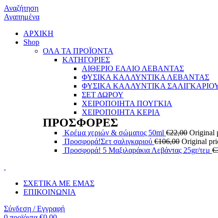
Αναζήτηση
Αγαπημένα
ΑΡΧΙΚΗ
Shop
ΟΛΑ ΤΑ ΠΡΟΪΟΝΤΑ
ΚΑΤΗΓΟΡΙΕΣ
ΑΙΘΕΡΙΟ ΕΛΑΙΟ ΛΕΒΑΝΤΑΣ
ΦΥΣΙΚΑ ΚΑΛΛΥΝΤΙΚΑ ΛΕΒΑΝΤΑΣ
ΦΥΣΙΚΑ ΚΑΛΛΥΝΤΙΚΑ ΣΑΛΙΓΚΑΡΙΟ
ΣΕΤ ΔΩΡΟΥ
ΧΕΙΡΟΠΟΙΗΤΑ ΠΟΥΓΚΙΑ
ΧΕΙΡΟΠΟΙΗΤΑ ΚΕΡΙΑ
ΠΡΟΣΦΟΡΕΣ
Κρέμα χεριών & σώματος 50ml
€
22,00
Original 
Προσφορά!Σετ σαλιγκαριού
€
106,00
Original pr
Προσφορά! 5 Μαξιλαράκια Λεβάντας 25gr/τεμ
€
ΣΧΕΤΙΚΑ ΜΕ ΕΜΑΣ
ΕΠΙΚΟΙΝΩΝΙΑ
Σύνδεση / Εγγραφή
0
προϊόντα
€
0,00