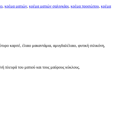
πο
,
κρέμα ματιών
,
κρέμα ματιών σαλιγκάρι
,
κρέμα προσώπου
,
κρέμα
τυρο καριτέ, έλαιο μακαντάμια, αμυγδαλέλαιο, φυτική σιλικόνη,
ϊνή πλευρά του ματιού και τους μαύρους κύκλους.