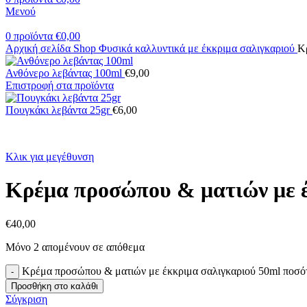
Μενού
0
προϊόντα
€
0,00
Αρχική σελίδα
Shop
Φυσικά καλλυντικά με έκκριμα σαλιγκαριού
Κ
Ανθόνερο λεβάντας 100ml
€
9,00
Επιστροφή στα προϊόντα
Πουγκάκι λεβάντα 25gr
€
6,00
Κλικ για μεγέθυνση
Κρέμα προσώπου & ματιών με έ
€
40,00
Μόνο 2 απομένουν σε απόθεμα
Κρέμα προσώπου & ματιών με έκκριμα σαλιγκαριού 50ml ποσό
Προσθήκη στο καλάθι
Σύγκριση