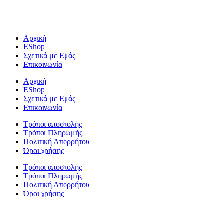
Αρχική
EShop
Σχετικά με Εμάς
Επικοινωνία
Αρχική
EShop
Σχετικά με Εμάς
Επικοινωνία
Τρόποι αποστολής
Τρόποι Πληρωμής
Πολιτική Απορρήτου
Όροι χρήσης
Τρόποι αποστολής
Τρόποι Πληρωμής
Πολιτική Απορρήτου
Όροι χρήσης
Powered By
Harris Thanos – Digital Solutions
| Copyright
2024