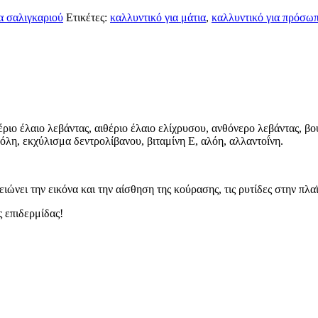
α σαλιγκαριού
Ετικέτες:
καλλυντικό για μάτια
,
καλλυντικό για πρόσω
ο έλαιο λεβάντας, αιθέριο έλαιο ελίχρυσου, ανθόνερο λεβάντας, βού
όλη, εκχύλισμα δεντρολίβανου, βιταμίνη Ε, αλόη, αλλαντοḯνη.
ώνει την εικόνα και την αίσθηση της κούρασης, τις ρυτίδες στην πλα
 επιδερμίδας!