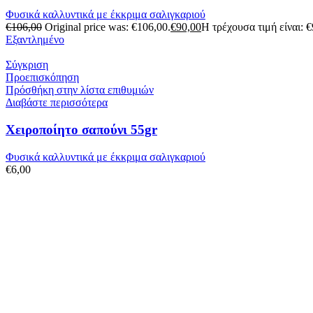
Φυσικά καλλυντικά με έκκριμα σαλιγκαριού
€
106,00
Original price was: €106,00.
€
90,00
Η τρέχουσα τιμή είναι: €
Εξαντλημένο
Σύγκριση
Προεπισκόπηση
Πρόσθήκη στην λίστα επιθυμιών
Διαβάστε περισσότερα
Χειροποίητο σαπούνι 55gr
Φυσικά καλλυντικά με έκκριμα σαλιγκαριού
€
6,00