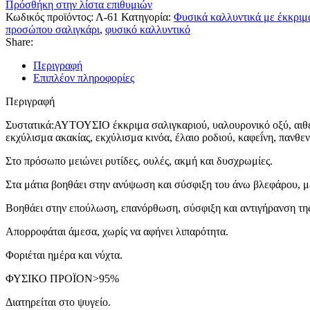
Πρόσθήκη στην λίστα επιθυμιών
Κωδικός προϊόντος:
Λ-61
Κατηγορία:
Φυσικά καλλυντικά με έκκριμ
προσώπου σαλιγκάρι
,
φυσικό καλλυντικό
Share:
Περιγραφή
Επιπλέον πληροφορίες
Περιγραφή
Συστατικά:ΑΥΤΟΥΣΙΟ έκκριμα σαλιγκαριού, υαλουρονικό οξύ, αιθέρι
εκχύλισμα ακακίας, εκχύλισμα κινόα, έλαιο ροδιού, καφεḯνη, πανθεν
Στο πρόσωπο μειώνει ρυτίδες, ουλές, ακμή και δυσχρωμίες.
Στα μάτια βοηθάει στην ανύψωση και σύσφιξη του άνω βλεφάρου, μει
Βοηθάει στην επούλωση, επανόρθωση, σύσφιξη και αντιγήρανση της
Απορροφάται άμεσα, χωρίς να αφήνει λιπαρότητα.
Φοριέται ημέρα και νύχτα.
ΦΥΣΙΚΟ ΠΡΟΪΟΝ>95%
Διατηρείται στο ψυγείο.