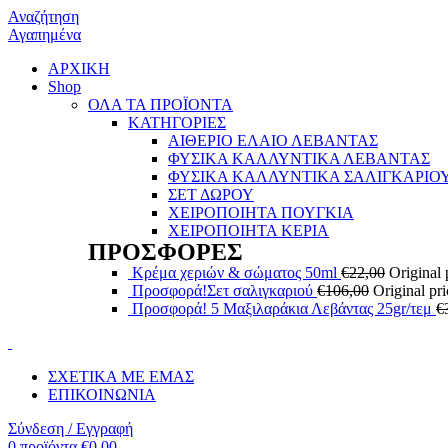
Αναζήτηση
Αγαπημένα
ΑΡΧΙΚΗ
Shop
ΟΛΑ ΤΑ ΠΡΟΪΟΝΤΑ
ΚΑΤΗΓΟΡΙΕΣ
ΑΙΘΕΡΙΟ ΕΛΑΙΟ ΛΕΒΑΝΤΑΣ
ΦΥΣΙΚΑ ΚΑΛΛΥΝΤΙΚΑ ΛΕΒΑΝΤΑΣ
ΦΥΣΙΚΑ ΚΑΛΛΥΝΤΙΚΑ ΣΑΛΙΓΚΑΡΙΟ
ΣΕΤ ΔΩΡΟΥ
ΧΕΙΡΟΠΟΙΗΤΑ ΠΟΥΓΚΙΑ
ΧΕΙΡΟΠΟΙΗΤΑ ΚΕΡΙΑ
ΠΡΟΣΦΟΡΕΣ
Κρέμα χεριών & σώματος 50ml
€
22,00
Original 
Προσφορά!Σετ σαλιγκαριού
€
106,00
Original pr
Προσφορά! 5 Μαξιλαράκια Λεβάντας 25gr/τεμ
€
ΣΧΕΤΙΚΑ ΜΕ ΕΜΑΣ
ΕΠΙΚΟΙΝΩΝΙΑ
Σύνδεση / Εγγραφή
0
προϊόντα
€
0,00