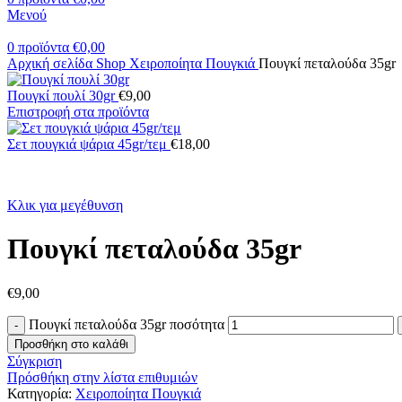
Μενού
0
προϊόντα
€
0,00
Αρχική σελίδα
Shop
Χειροποίητα Πουγκιά
Πουγκί πεταλούδα 35gr
Πουγκί πουλί 30gr
€
9,00
Επιστροφή στα προϊόντα
Σετ πουγκιά ψάρια 45gr/τεμ
€
18,00
Κλικ για μεγέθυνση
Πουγκί πεταλούδα 35gr
€
9,00
Πουγκί πεταλούδα 35gr ποσότητα
Προσθήκη στο καλάθι
Σύγκριση
Πρόσθήκη στην λίστα επιθυμιών
Κατηγορία:
Χειροποίητα Πουγκιά