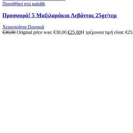
Προσθήκη στο καλάθι
Προσφορά! 5 Μαξιλαράκια Λεβάντας 25gr/τεμ
Χειροποίητα Πουγκιά
€
30,00
Original price was: €30,00.
€
25,00
Η τρέχουσα τιμή είναι: €25