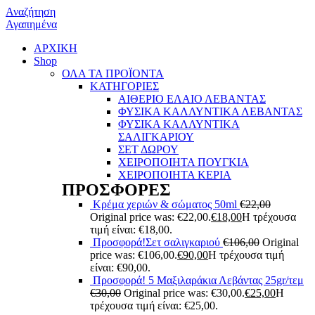
Αναζήτηση
Αγαπημένα
ΑΡΧΙΚΗ
Shop
ΟΛΑ ΤΑ ΠΡΟΪΟΝΤΑ
ΚΑΤΗΓΟΡΙΕΣ
ΑΙΘΕΡΙΟ ΕΛΑΙΟ ΛΕΒΑΝΤΑΣ
ΦΥΣΙΚΑ ΚΑΛΛΥΝΤΙΚΑ ΛΕΒΑΝΤΑΣ
ΦΥΣΙΚΑ ΚΑΛΛΥΝΤΙΚΑ
ΣΑΛΙΓΚΑΡΙΟΥ
ΣΕΤ ΔΩΡΟΥ
ΧΕΙΡΟΠΟΙΗΤΑ ΠΟΥΓΚΙΑ
ΧΕΙΡΟΠΟΙΗΤΑ ΚΕΡΙΑ
ΠΡΟΣΦΟΡΕΣ
Κρέμα χεριών & σώματος 50ml
€
22,00
Original price was: €22,00.
€
18,00
Η τρέχουσα
τιμή είναι: €18,00.
Προσφορά!Σετ σαλιγκαριού
€
106,00
Original
price was: €106,00.
€
90,00
Η τρέχουσα τιμή
είναι: €90,00.
Προσφορά! 5 Μαξιλαράκια Λεβάντας 25gr/τεμ
€
30,00
Original price was: €30,00.
€
25,00
Η
τρέχουσα τιμή είναι: €25,00.