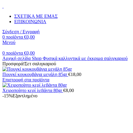
ΣΧΕΤΙΚΑ ΜΕ ΕΜΑΣ
ΕΠΙΚΟΙΝΩΝΙΑ
Σύνδεση / Εγγραφή
0
προϊόντα
€
0,00
Μενού
0
προϊόντα
€
0,00
Αρχική σελίδα
Shop
Φυσικά καλλυντικά με έκκριμα σαλιγκαριού
Προσφορά!Σετ σαλιγκαριού
Πουγκί κουκουβάγια μεγάλη 85gr
€
18,00
Επιστροφή στα προϊόντα
Χειροποίητο κερί λεβάντα 80gr
€
8,00
-15%
Εξαντλημένο