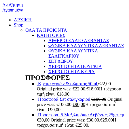
Αναζήτηση
Αγαπημένα
ΑΡΧΙΚΗ
Shop
ΟΛΑ ΤΑ ΠΡΟΪΟΝΤΑ
ΚΑΤΗΓΟΡΙΕΣ
ΑΙΘΕΡΙΟ ΕΛΑΙΟ ΛΕΒΑΝΤΑΣ
ΦΥΣΙΚΑ ΚΑΛΛΥΝΤΙΚΑ ΛΕΒΑΝΤΑΣ
ΦΥΣΙΚΑ ΚΑΛΛΥΝΤΙΚΑ
ΣΑΛΙΓΚΑΡΙΟΥ
ΣΕΤ ΔΩΡΟΥ
ΧΕΙΡΟΠΟΙΗΤΑ ΠΟΥΓΚΙΑ
ΧΕΙΡΟΠΟΙΗΤΑ ΚΕΡΙΑ
ΠΡΟΣΦΟΡΕΣ
Κρέμα χεριών & σώματος 50ml
€
22,00
Original price was: €22,00.
€
18,00
Η τρέχουσα
τιμή είναι: €18,00.
Προσφορά!Σετ σαλιγκαριού
€
106,00
Original
price was: €106,00.
€
90,00
Η τρέχουσα τιμή
είναι: €90,00.
Προσφορά! 5 Μαξιλαράκια Λεβάντας 25gr/τεμ
€
30,00
Original price was: €30,00.
€
25,00
Η
τρέχουσα τιμή είναι: €25,00.