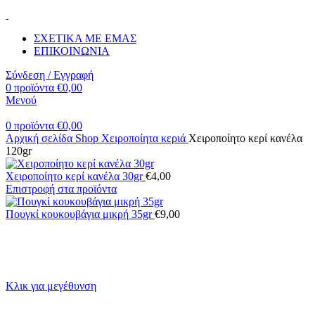
ΣΧΕΤΙΚΑ ΜΕ ΕΜΑΣ
ΕΠΙΚΟΙΝΩΝΙΑ
Σύνδεση / Εγγραφή
0
προϊόντα
€
0,00
Μενού
0
προϊόντα
€
0,00
Αρχική σελίδα
Shop
Χειροποίητα κεριά
Χειροποίητο κερί κανέλα
120gr
Χειροποίητο κερί κανέλα 30gr
€
4,00
Επιστροφή στα προϊόντα
Πουγκί κουκουβάγια μικρή 35gr
€
9,00
Κλικ για μεγέθυνση